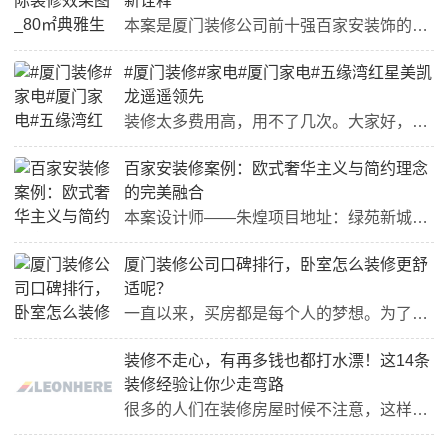
新诠释
本案是厦门装修公司前十强百家安装饰的莲花国际新中式风格装修效果图，80㎡典雅生活的新诠释。新中式，摆脱传统中式的繁琐和沉闷，将中式元素与现代家居完美融合，呈现出一种令人舒心的美。莲花国际装修效果图-全景图项目地址：莲花新城项目面积：80㎡设计风格：新中式工程造价：23万设计主创：洪志杰项目类型：全案本案设计师设计理念岁时匆匆，流年光影，生活里处处深藏着对人生领悟的大智慧，那是一种自然生活的哲学。设计师对“现代与东方艺术”的诠释，纯粹、平和、安然、淡雅、静心...
#厦门装修#家电#厦门家电#五缘湾红星美凯
龙遥遥领先
装修太多费用高，用不了几次。大家好，今天我想和大家分享一些装修的技巧，避免踩到坑。装修时，有很多陷阱和误区，如果不小心，会给家庭带来很大的经济损失。因此，我们需要学习一些技巧，避免踩坑，保护自己的利益。·首先，我们需要了解装修的流程和费用，在装修前要详细了解装修的流程和费用，包括设计、材料和施工等环节，不要被装修公司的高额费用和虚假宣传所迷惑。我们需要坚持自己的需求和预算，不要超出范围。·其次，我们需要选择靠谱的装修公司。在选择装修公司时，我们需要查看其资...
百家安装修案例：欧式奢华主义与简约理念
的完美融合
本案设计师——朱煌项目地址：绿苑新城21#04户型空间性质：三房两厅建筑面积：120㎡风格定位：简约欧式工程造价：17万主要材质：东鹏瓷砖 德林木地板 大理石 墙布 硅藻泥等设计说明：简约欧式风格的装修更注重庄严肃穆，优雅气质，能够将欧式风格的繁复与复古风格的奢华完美沟通。本案设计注重装饰效果，用室内陈设品来增强文脉特色，运用家具及陈设品来烘托室内环境气氛。白色、黄色是此设计的主色调，少量白色糅合，使色彩看起来明亮。原始结构图：原始结构图平面布置图：平面布...
厦门装修公司口碑排行，卧室怎么装修更舒
适呢？
一直以来，买房都是每个人的梦想。为了实现这个梦想，每个人都在以不同方式缩小买房差距。好不容易攒足钱买了房，却又不得不面临一个新挑战——装修。由于买房后经济变得拮据起来，在家庭装修过程中就有了省钱装修和不可省钱装修出现。作为人生要待三分之一时间的卧室，自然是属于不可省钱装修的范畴。同时，更要想方设法让卧室装得更舒适、更实用。今天呢，有家装饰分享卧室舒适性装修公司。恩，做好隔音+收纳是重点！卧室怎么装修更舒适呢？首先，卧室空间布局要做好。如果没有一个布局合理的...
装修不走心，有再多钱也都打水漂！这14条
装修经验让你少走弯路
很多的人们在装修房屋时候不注意，这样的话就会造成装修浪费的情况，对于家庭经济上有很大的损失，也会影响到家里装修质量。今天给大家介绍14条装修经验，这样也可以让你在装修房屋时候少走弯路，大家一起来了解下吧。一、来了解下14条装修经验1.玄关的灯光一定要选亮暗相当的，如果太亮显得不真实很刺眼，太暗又显得压抑，每次一回家就感觉这么压抑心情简直爆炸,真的!2.进门口的鞋柜能做多大就做多大，不用担心会浪费空间，后期鞋子肯定还要不停买，做满一面的鞋柜也就刚好够放一家人...