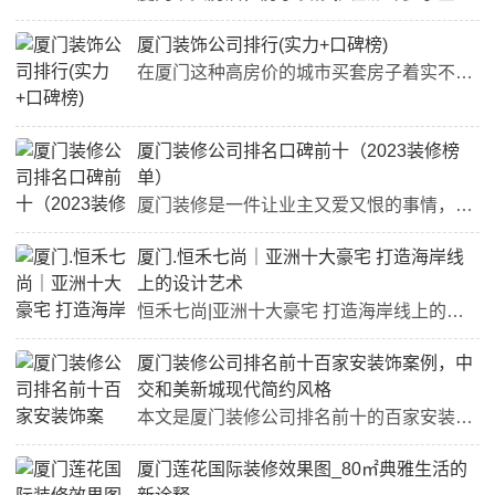
厦门装饰公司排行(实力+口碑榜)
在厦门这种高房价的城市买套房子着实不易，要掏空两代人的口袋，特别事到了装修这个阶段，装修是件让人头疼的事情，大部分业主都缺乏装修经验，一般都会聘请本地专业、靠谱的装修公司来施工完成，以保障效果。那么在厦门装修公司哪家好呢?下面小编就来为大家介绍一下厦门装饰公司排行。1.厦门旷匠装饰（中高端品牌家装）品牌评分：9.8（10分满）口碑星级：★★★★★上榜理由：性价比高，中高端品牌，适合老百姓说起厦门装修公司相信大部分的老厦门人对“厦门旷匠装饰”并不陌生，公司成...
厦门装修公司排名口碑前十（2023装修榜
单）
厦门装修是一件让业主又爱又恨的事情，费钱不说，如果厦门装修公司没选对那可真就是花钱又受罪。那么，厦门有哪些靠谱的装修公司呢?接下来小编就给大家整理了一份厦门装修公司排名，能够上榜的都是实力口碑双在线的优质公司，一起来看看吧。1.厦门旷匠装饰（中高端品牌家装）说起厦门装修公司相信大部分的老厦门人对“厦门旷匠装饰”并不陌生，公司成立以来便在厦门几千家装修公司中脱颖而出，可以说是如今厦门装修市场的中坚力量。这么多年来被厦门旷匠装饰所服务过的业主都知道，这是一家以...
厦门.恒禾七尚｜亚洲十大豪宅 打造海岸线
上的设计艺术
恒禾七尚|亚洲十大豪宅 打造海岸线上的设计艺术用现代主义重塑室内空间打造纯粹，极致之美……恒禾七尚位于厦门海西金融发展核心区，左邻湿地公园，右侧国际游艇港相伴，拥有永无遮挡的一线湾海景观视野和优越的生态环境。同时，恒禾七尚所在区域是厦门岛内规划最完善的高端居住区，便捷的海陆空立体交通快速通达国内和世界各地，此外，高端商务、商业、金融汇聚，可谓是"入则宁静出则繁华"。于恒禾七尚而言，建筑不只是钢筋水泥，而是融汇人文与自然，代言一个城市与时代骄...
厦门装修公司排名前十百家安装饰案例，中
交和美新城现代简约风格
本文是厦门装修公司排名前十的百家安装饰厦门新房装修设计案例，中交和美新城现代简约风格。中交和美新城是近期厦门集美区较为热门的小区，许多业主选择厦门装修公司口碑排行榜首百家安装饰对自己的爱家进行装修。客厅世界纷纷扰扰，人群熙熙攘攘。而家，是静谧闲适的归巢。背上沉重的包袱都能暂时卸下，让身心都回归到这片轻松又愉快的空间中。设计师结合项目自身特征，秉持大道至简的哲学，重现诠释当代简约风格。倡导纯粹、自然、极简，坚持给空间留白，给艺术留空间。客厅装修效果图项目地址...
厦门莲花国际装修效果图_80㎡典雅生活的