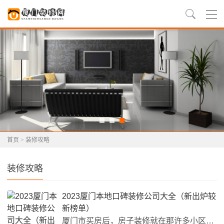
首页
>
装修攻略
装修攻略
2023厦门本地口碑装修公司大全（新出炉较
新榜单）
厦门市买房后，房子装修就在那许多小区业主日程表下排在第一位了。房子装修若想装上，装饰公司一定要选好。高品质的家装公司在房子装修时能够带来很大的协助。如今在厦门装修公司诸多，厦门装修公司哪家比较好？为大家整理了2023厦门装修公司排名全集，以供大家参考。选择一家好的家装公司是很多厦门务必房屋装修的业主都关心的一大难题，有些依据亲戚朋友强烈推荐，有些网上搜，有到装修公司进行考察学习，但是这种都不一定能探寻答案。随着厦门房屋装修市扬不断稳步发展，销售市场的慢慢凸...