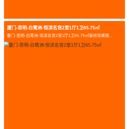
厦门-思明-白鹭洲-恒滨名宫2室1厅1卫65.75㎡
厦门-思明-白鹭洲-恒滨名宫2室1厅1卫65.75㎡装修效果图...