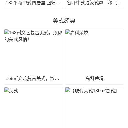
180平新中式四居室 回归内心深处
谷吓中式混港式风—穆（先生）雅居
美式经典
168㎡文艺复古美式，浓郁的美式风情！
高科荣境