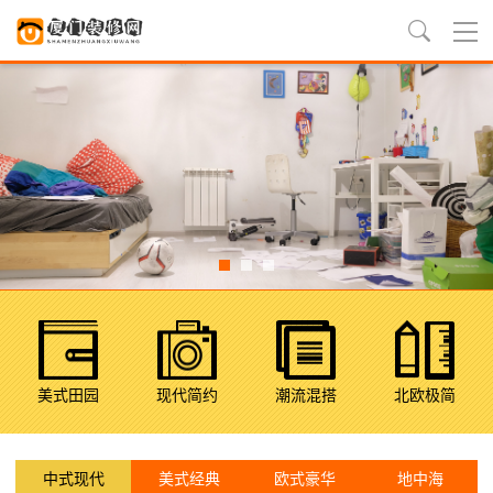
美式田园
现代简约
潮流混搭
北欧极简
中式现代
美式经典
欧式豪华
地中海