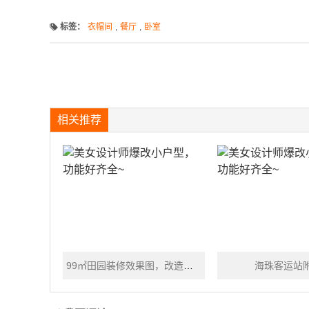
标签：
衣帽间
,
餐厅
,
卧室
相关推荐
99㎡田园装修效果图，改造后景致更出彩
海珠客运站